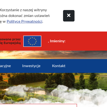
orzystanie z naszej witryny
ożna dokonać zmian ustawień
ię w
Polityce Prywatności
.
, Imieniny:
zacyjne
Inwestycje
Kontakt