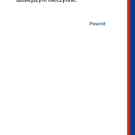
dzisiejszym nieczynne.
Powrót