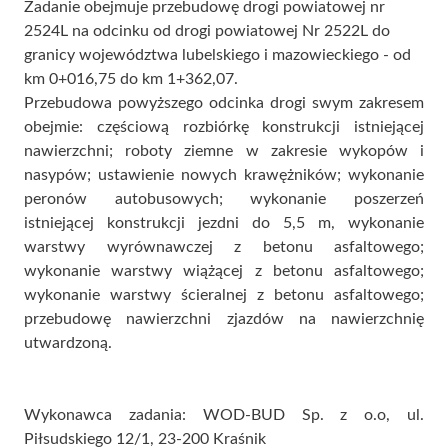
Zadanie obejmuje przebudowę drogi powiatowej nr
2524L na odcinku od drogi powiatowej Nr 2522L do
granicy województwa lubelskiego i mazowieckiego - od
km 0+016,75 do km 1+362,07.
Przebudowa powyższego odcinka drogi swym zakresem
obejmie: częściową rozbiórkę konstrukcji istniejącej
nawierzchni; roboty ziemne w zakresie wykopów i
nasypów; ustawienie nowych krawężników; wykonanie
peronów autobusowych; wykonanie poszerzeń
istniejącej konstrukcji jezdni do 5,5 m, wykonanie
warstwy wyrównawczej z betonu asfaltowego;
wykonanie warstwy wiążącej z betonu asfaltowego;
wykonanie warstwy ścieralnej z betonu asfaltowego;
przebudowę nawierzchni zjazdów na nawierzchnię
utwardzoną.
Wykonawca zadania: WOD-BUD Sp. z o.o, ul.
Piłsudskiego 12/1, 23-200 Kraśnik