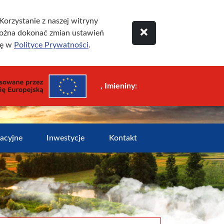
orzystanie z naszej witryny
ożna dokonać zmian ustawień
ię w
Polityce Prywatności
.
, Imieniny:
zacyjne
Inwestycje
Kontakt