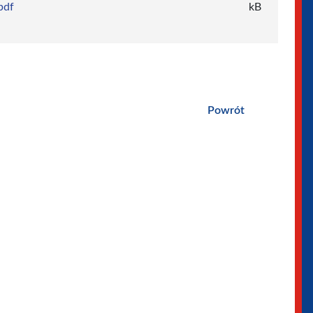
pdf
kB
Powrót